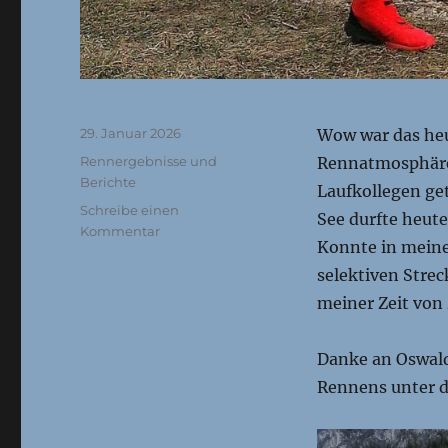
Veröffentlicht
29. Januar 2026
Wow war das heu
am
Kategorien
Rennergebnisse und
Rennatmosphäre 
Berichte
Laufkollegen get
Schreibe einen
See durfte heute
zu
Kommentar
Konnte in meiner
Tiroler
Meisterschaft
selektiven Strec
Crosslauf
meiner Zeit von 
13.3.2021
Danke an Oswald
Rennens unter 