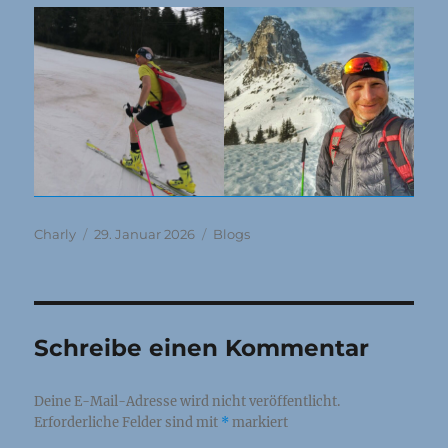
Autor
Veröffentlicht
Kategorien
Charly
29. Januar 2026
Blogs
am
Schreibe einen Kommentar
Deine E-Mail-Adresse wird nicht veröffentlicht.
Erforderliche Felder sind mit
*
markiert