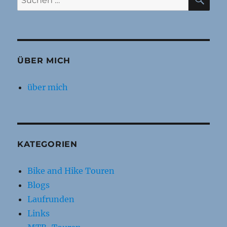
nach:
ÜBER MICH
über mich
KATEGORIEN
Bike and Hike Touren
Blogs
Laufrunden
Links