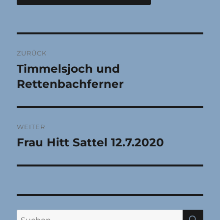
Beitragsnavigation
ZURÜCK
Timmelsjoch und
Vorheriger
Beitrag:
Rettenbachferner
WEITER
Frau Hitt Sattel 12.7.2020
Nächster
Beitrag:
SU
Suchen