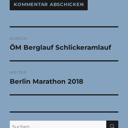
Beitragsnavigation
ZURÜCK
ÖM Berglauf Schlickeramlauf
Vorheriger
Beitrag:
WEITER
Berlin Marathon 2018
Nächster
Beitrag:
SU
Suchen