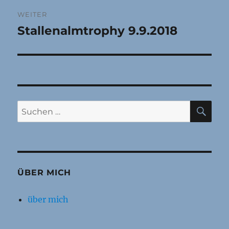
WEITER
Stallenalmtrophy 9.9.2018
Nächster
Beitrag:
SU
Suchen
nach:
ÜBER MICH
über mich