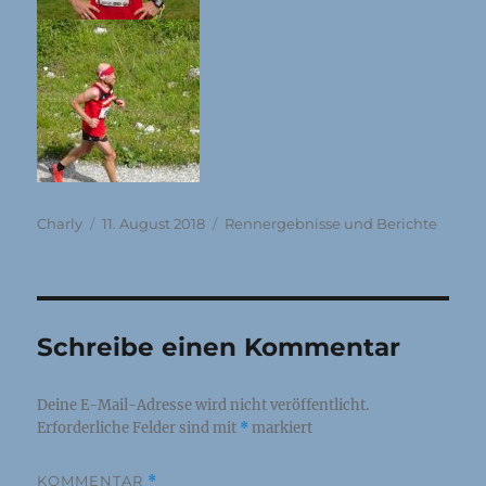
Autor
Veröffentlicht
Kategorien
Charly
11. August 2018
Rennergebnisse und Berichte
am
Schreibe einen Kommentar
Deine E-Mail-Adresse wird nicht veröffentlicht.
Erforderliche Felder sind mit
*
markiert
KOMMENTAR
*