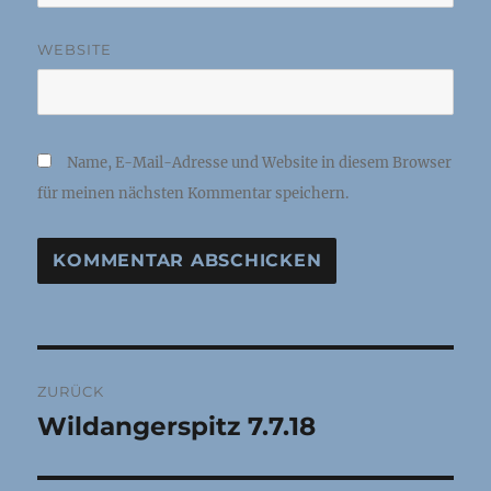
WEBSITE
Name, E-Mail-Adresse und Website in diesem Browser
für meinen nächsten Kommentar speichern.
Beitragsnavigation
ZURÜCK
Wildangerspitz 7.7.18
Vorheriger
Beitrag: