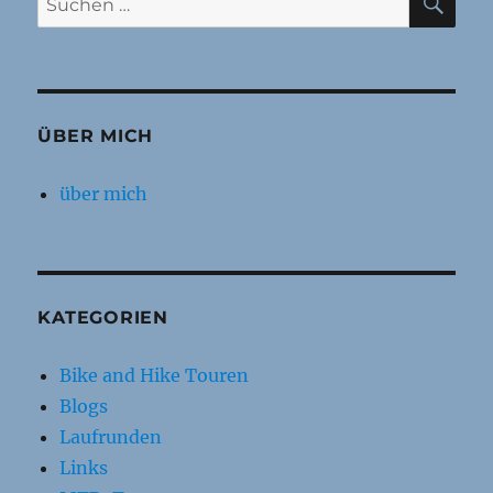
nach:
ÜBER MICH
über mich
KATEGORIEN
Bike and Hike Touren
Blogs
Laufrunden
Links