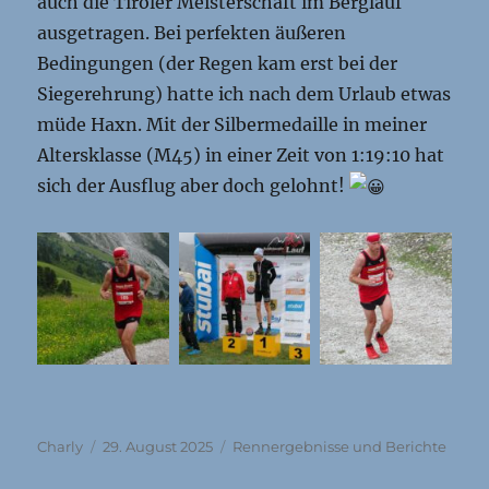
auch die Tiroler Meisterschaft im Berglauf
ausgetragen. Bei perfekten äußeren
Bedingungen (der Regen kam erst bei der
Siegerehrung) hatte ich nach dem Urlaub etwas
müde Haxn. Mit der Silbermedaille in meiner
Altersklasse (M45) in einer Zeit von 1:19:10 hat
sich der Ausflug aber doch gelohnt!
Autor
Veröffentlicht
Kategorien
Charly
29. August 2025
Rennergebnisse und Berichte
am