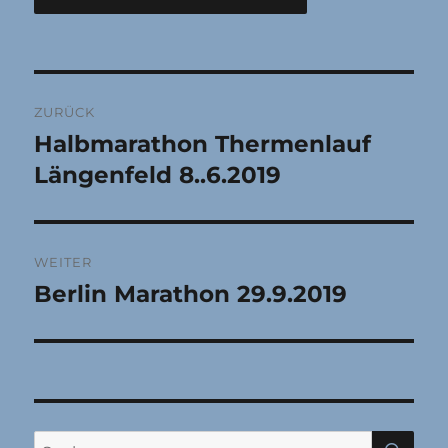
Beitragsnavigation
ZURÜCK
Halbmarathon Thermenlauf
Vorheriger
Beitrag:
Längenfeld 8..6.2019
WEITER
Berlin Marathon 29.9.2019
Nächster
Beitrag:
SU
Suchen