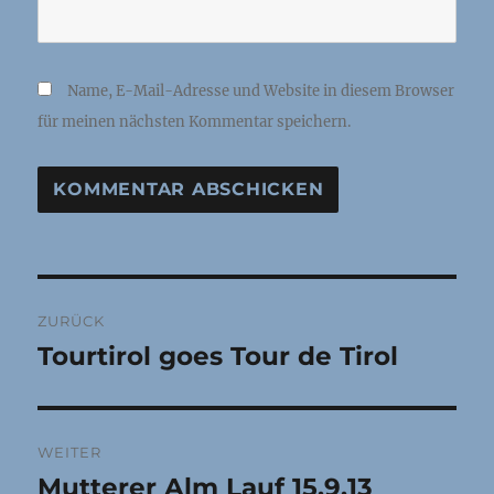
Name, E-Mail-Adresse und Website in diesem Browser
für meinen nächsten Kommentar speichern.
Beitragsnavigation
ZURÜCK
Tourtirol goes Tour de Tirol
Vorheriger
Beitrag:
WEITER
Mutterer Alm Lauf 15.9.13
Nächster