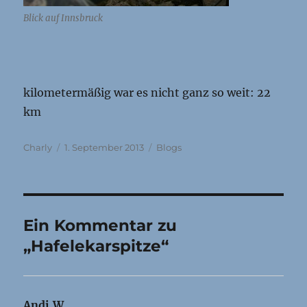
Blick auf Innsbruck
kilometermäßig war es nicht ganz so weit: 22
km
Autor
Veröffentlicht
Kategorien
Charly
1. September 2013
Blogs
am
Ein Kommentar zu
„Hafelekarspitze“
Andi.W
sagt: