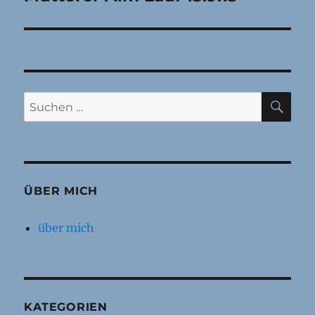
Beitrag:
SU
Suchen
nach:
ÜBER MICH
über mich
KATEGORIEN