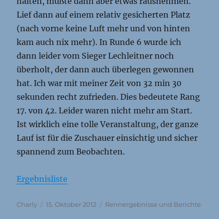
halten, mußte dann aber etwas rausnehmen.
Lief dann auf einem relativ gesicherten Platz
(nach vorne keine Luft mehr und von hinten
kam auch nix mehr). In Runde 6 wurde ich
dann leider vom Sieger Lechleitner noch
überholt, der dann auch überlegen gewonnen
hat. Ich war mit meiner Zeit von 32 min 30
sekunden recht zufrieden. Dies bedeutete Rang
17. von 42. Leider waren nicht mehr am Start.
Ist wirklich eine tolle Veranstaltung, der ganze
Lauf ist für die Zuschauer einsichtig und sicher
spannend zum Beobachten.
Ergebnisliste
Autor
Veröffentlicht
Kategorien
Charly
15. Oktober 2012
Rennergebnisse und Berichte
am