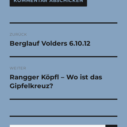
Beitragsnavigation
ZURÜCK
Berglauf Volders 6.10.12
Vorheriger
Beitrag:
WEITER
Rangger Köpfl – Wo ist das
Nächster
Beitrag:
Gipfelkreuz?
SU