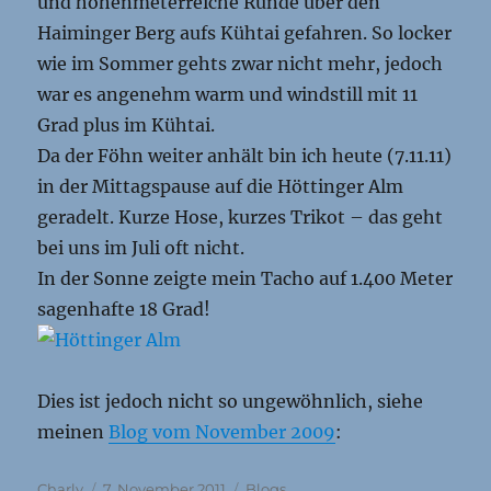
und höhenmeterreiche Runde über den
Haiminger Berg aufs Kühtai gefahren. So locker
wie im Sommer gehts zwar nicht mehr, jedoch
war es angenehm warm und windstill mit 11
Grad plus im Kühtai.
Da der Föhn weiter anhält bin ich heute (7.11.11)
in der Mittagspause auf die Höttinger Alm
geradelt. Kurze Hose, kurzes Trikot – das geht
bei uns im Juli oft nicht.
In der Sonne zeigte mein Tacho auf 1.400 Meter
sagenhafte 18 Grad!
Dies ist jedoch nicht so ungewöhnlich, siehe
meinen
Blog vom November 2009
:
Autor
Veröffentlicht
Kategorien
Charly
7. November 2011
Blogs