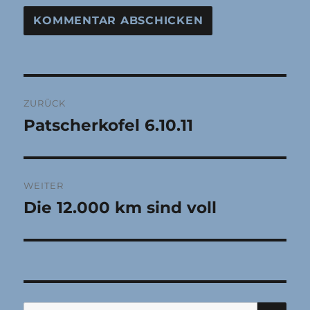
Beitragsnavigation
ZURÜCK
Patscherkofel 6.10.11
Vorheriger
Beitrag:
WEITER
Die 12.000 km sind voll
Nächster
Beitrag:
SU