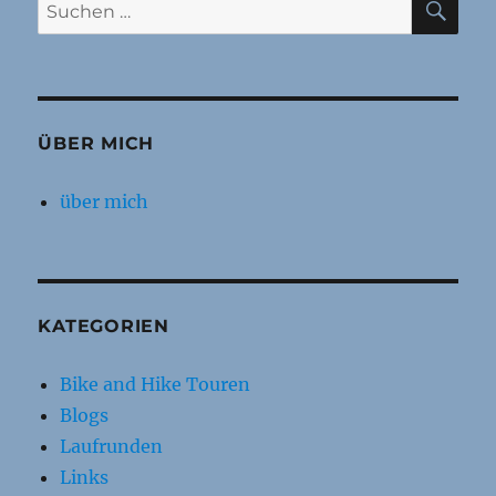
Suchen
nach:
ÜBER MICH
über mich
KATEGORIEN
Bike and Hike Touren
Blogs
Laufrunden
Links