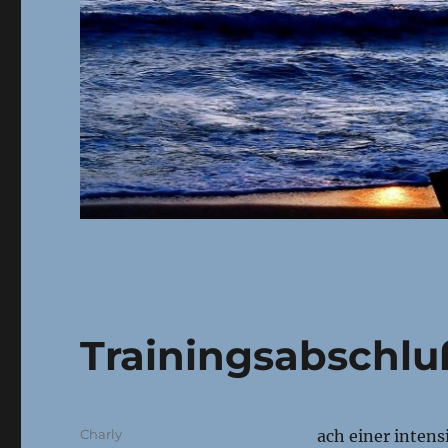
Trainingsabschlu
Autor
Charly
ach einer inten