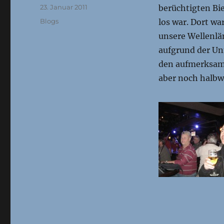
Veröffentlicht
23. Januar 2011
berüchtigten Bi
am
Kategorien
Blogs
los war. Dort wa
unsere Wellenlän
aufgrund der Un
den aufmerksam
aber noch halbw