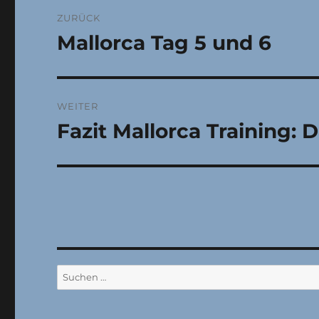
Beitragsnavigation
ZURÜCK
Mallorca Tag 5 und 6
Vorheriger
Beitrag:
WEITER
Fazit Mallorca Training:
Nächster
Beitrag:
Suchen
nach: