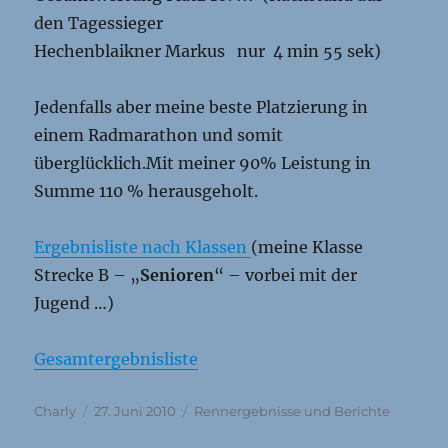
den Tagessieger
Hechenblaikner Markus nur 4 min 55 sek)
Jedenfalls aber meine beste Platzierung in
einem Radmarathon und somit
überglücklich.Mit meiner 90% Leistung in
Summe 110 % herausgeholt.
Ergebnisliste nach Klassen
(meine Klasse
Strecke B – „
Senioren
“ – vorbei mit der
Jugend …)
Gesamtergebnisliste
Autor
Veröffentlicht
Kategorien
Charly
27. Juni 2010
Rennergebnisse und Berichte
am