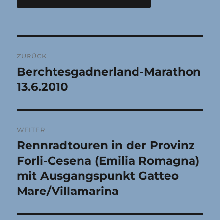
Beitragsnavigation
ZURÜCK
Berchtesgadnerland-Marathon
Vorheriger
Beitrag:
13.6.2010
WEITER
Rennradtouren in der Provinz
Nächster
Beitrag:
Forli-Cesena (Emilia Romagna)
mit Ausgangspunkt Gatteo
Mare/Villamarina