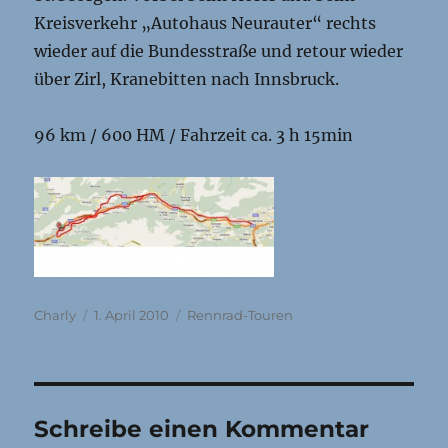
Kreisverkehr „Autohaus Neurauter“ rechts
wieder auf die Bundesstraße und retour wieder
über Zirl, Kranebitten nach Innsbruck.
96 km / 600 HM / Fahrzeit ca. 3 h 15min
Autor
Veröffentlicht
Kategorien
Charly
1. April 2010
Rennrad-Touren
am
Schreibe einen Kommentar