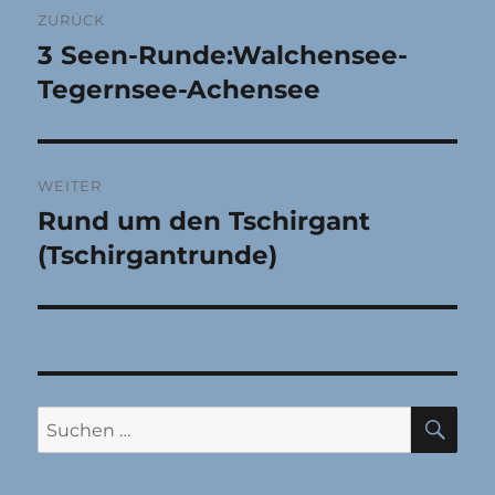
ZURÜCK
3 Seen-Runde:Walchensee-
Vorheriger
Beitrag:
Tegernsee-Achensee
WEITER
Rund um den Tschirgant
Nächster
Beitrag:
(Tschirgantrunde)
SU
Suchen
nach: