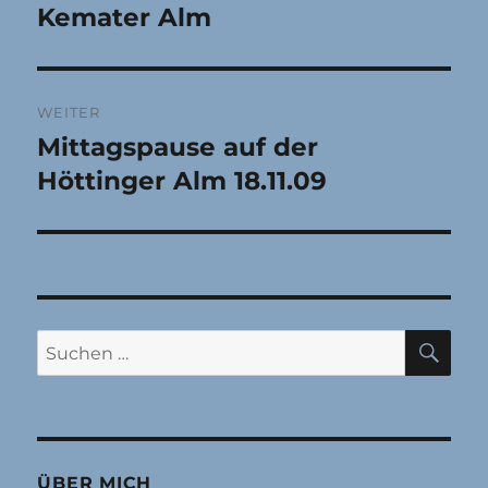
Kemater Alm
Vorheriger
Beitrag:
WEITER
Mittagspause auf der
Nächster
Beitrag:
Höttinger Alm 18.11.09
SU
Suchen
nach:
ÜBER MICH