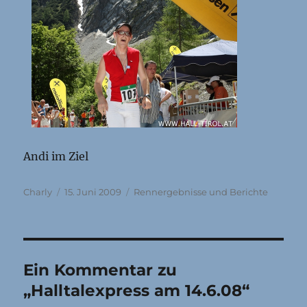
Andi im Ziel
Autor
Veröffentlicht
Kategorien
Charly
15. Juni 2009
Rennergebnisse und Berichte
am
Ein Kommentar zu
„Halltalexpress am 14.6.08“